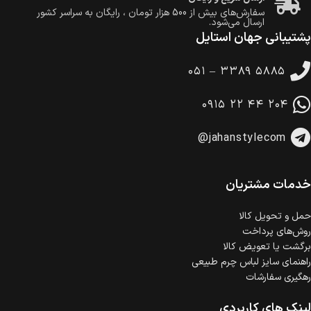
سفارش‌های بیش از
500 هزار
تومان ، رایگان به سراسر کشور
ارسال می‌شود.
پشتیبانی جهان استایل
ضمانت بازگشت کالا
تا 14 روز پس از تحویل کالا می‌توانید آن را برگشت دهید.
۰۵۱ – ۳۳۸۹ ۵۸۸۵
امکان پرداخت در محل
در هنگام خرید محصول، امکان انتخاب پرداخت در محل
۰۹۱۵ ۲۲ ۴۴ ۲۰۴
وجود دارد.
امکان پرداخت اقساطی
@jahanstylecom
خرید اقساطی با شرایط آسان و بدون ضامن امکان‌پذیر
است.
ضمانت اصالت کالا
گارانتی معتبر برای تمامی محصولات ارائه می‌شود.
خدمات مشتریان
حمل‌ و تحویل کالا
روش‌های پرداخت
برگشت یا تعویض کالا
راهنمای سایز لباس چرم طبیعی
رهگیری سفارشات
لینک های کاربردی