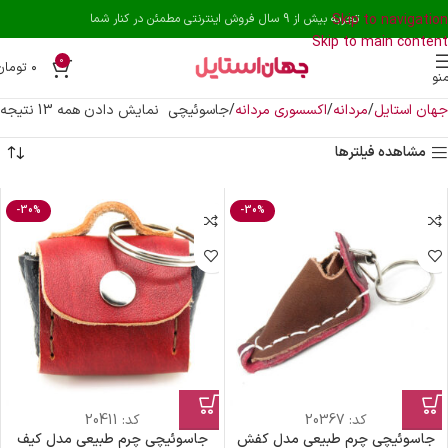
Skip to navigation
تجربه بیش از 9 سال فروش اینترنتی مطمئن در کنار شما
Skip to main content
0
۰
تومان
نو
جهان استایل
مردانه
اکسسوری مردانه
جاسوئیچی
نمایش دادن همه 13 نتیجه
مشاهده فیلترها
-30%
-30%
کد:
20367
کد:
20411
جاسوئیچی چرم طبیعی مدل کفش
جاسوئیچی چرم طبیعی مدل کیف