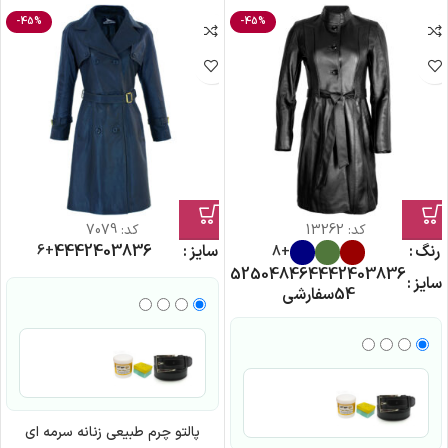
-45%
-45%
کد:
13262
کد:
7079
رنگ
سایز
36
38
40
42
44
+6
+8
52
50
48
46
44
42
40
38
36
سایز
54
سفارشی
پالتو چرم طبیعی زنانه سرمه ای