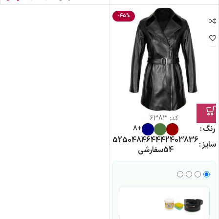
-45%
کد:
6383
رنگ
+8
52
50
48
46
44
42
40
38
36
سایز
54
سفارشی