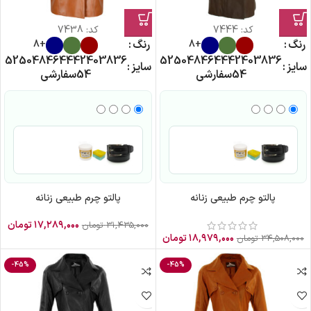
کد:
7444
کد:
7438
رنگ
رنگ
+8
+8
52
50
48
46
44
42
40
38
36
52
50
48
46
44
42
40
38
36
سایز
سایز
54
سفارشی
54
سفارشی
پالتو چرم طبیعی زنانه
پالتو چرم طبیعی زنانه
۱۷,۲۸۹,۰۰۰
تومان
۳۱,۴۳۵,۰۰۰
تومان
۱۸,۹۷۹,۰۰۰
تومان
۳۴,۵۰۸,۰۰۰
تومان
-45%
-45%