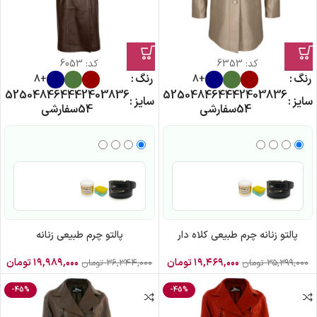
کد:
6353
کد:
6053
رنگ
رنگ
+8
+8
52
50
48
46
44
42
40
38
36
52
50
48
46
44
42
40
38
36
سایز
سایز
54
سفارشی
54
سفارشی
پالتو زنانه چرم طبیعی کلاه دار
پالتو چرم طبیعی زنانه
۱۹,۴۶۹,۰۰۰
تومان
۱۹,۹۸۹,۰۰۰
تومان
۳۵,۳۹۹,۰۰۰
تومان
۳۶,۳۴۴,۰۰۰
تومان
-45%
-45%