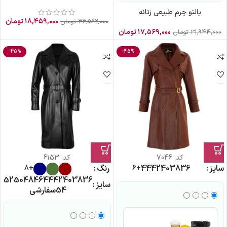
پالتو چرم طبیعی زنانه
۱۸,۴۵۹,۰۰۰
تومان
۳۳,۵۶۲,۰۰۰
تومان
۱۷,۵۶۹,۰۰۰
تومان
۳۱,۹۴۴,۰۰۰
تومان
-45%
-45%
کد:
7046
کد:
6153
سایز
36
38
40
42
44
رنگ
+6
+8
52
50
48
46
44
42
40
38
36
سایز
54
سفارشی