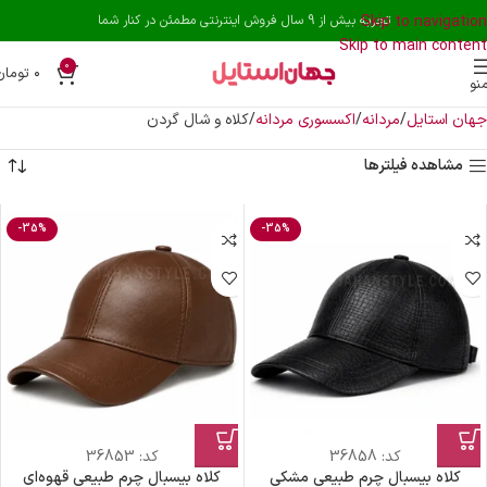
Skip to navigation
تجربه بیش از 9 سال فروش اینترنتی مطمئن در کنار شما
Skip to main content
0
۰
تومان
نو
جهان استایل
مردانه
اکسسوری مردانه
کلاه و شال گردن
مشاهده فیلترها
-35%
-35%
کد:
36858
کد:
36853
کلاه بیسبال چرم طبیعی مشکی
کلاه بیسبال چرم طبیعی قهوه‌ای