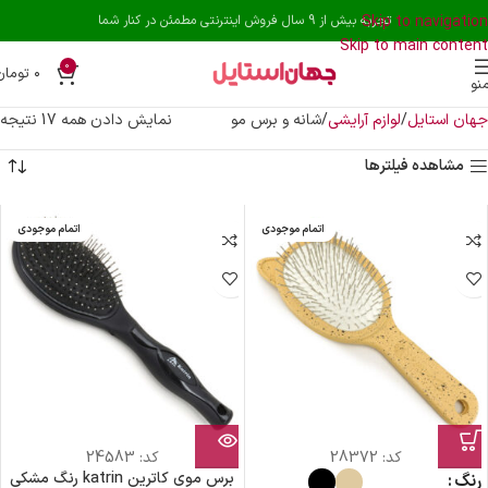
Skip to navigation
تجربه بیش از 9 سال فروش اینترنتی مطمئن در کنار شما
Skip to main content
0
۰
تومان
نو
جهان استایل
لوازم آرایشی
شانه و برس مو
نمایش دادن همه 17 نتیجه
مشاهده فیلترها
اتمام موجودی
اتمام موجودی
کد:
28372
کد:
24583
برس موی کاترین katrin رنگ مشکی
رنگ