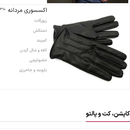
اکسسوری مردانه
310
زیورآلات
دستکش
کمربند
کلاه و شال گردن
جاسوئیچی
بازوبند و جاحرزی
کاپشن، کت و پالتو