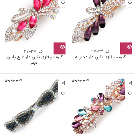
کد:
27039
کد:
27038
گیره مو فلزی نگین دار دخترانه
گیره مو فلزی نگین دار طرح پاپیون
قرمز
اتمام موجودی
اتمام موجودی