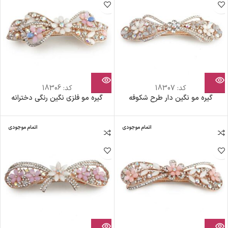
کد:
18307
کد:
18306
گیره مو نگین دار طرح شکوفه
گیره مو فلزی نگین رنگی دخترانه
اتمام موجودی
اتمام موجودی