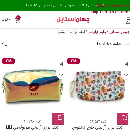
Skip to navigation
تجربه بیش از 9 سال فروش اینترنتی مطمئن در کنار شما
Skip to main content
0
۰
تومان
نو
جهان استایل
لوازم آرایشی
کیف لوازم آرایشی
مشاهده فیلترها
-25%
-25%
کد:
16253
کد:
13716
کیف لوازم آرایشی طرح کاکتوس
کیف لوازم آرایشی هولوگرامی LiLi