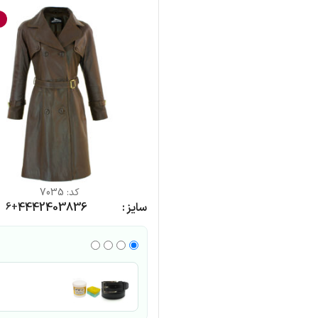
%
کد:
7035
سایز
36
38
40
42
44
+6