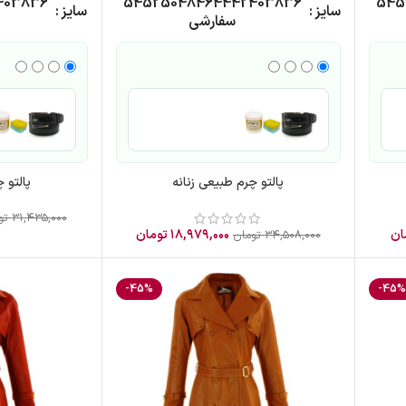
40
38
36
54
52
50
48
46
44
42
40
38
36
54
5
سایز
سایز
سفارشی
پالتو چرم طبیعی زنانه
پالتو 
۳۱,۴۳۵,۰۰۰
تو
ان
۱۸,۹۷۹,۰۰۰
تومان
۳۴,۵۰۸,۰۰۰
تومان
-45%
-45