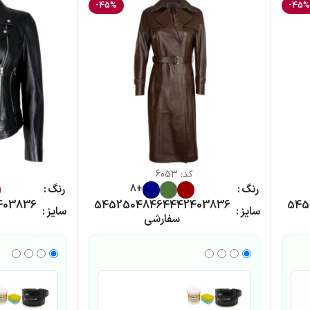
-45%
-45
کد:
6053
رنگ
رنگ
+8
40
38
36
54
52
50
48
46
44
42
40
38
36
54
5
سایز
سایز
سفارشی