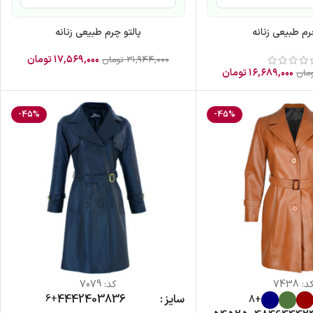
م طبیعی زنانه
پالتو چرم طبیعی زنانه
۱۷,۵۶۹,۰۰۰
تومان
۳۱,۹۴۴,۰۰۰
تومان
۱۶,۶۸۹,۰۰۰
تومان
مان
-45%
-45%
د:
7438
کد:
7079
سایز
36
38
40
42
44
+6
+8