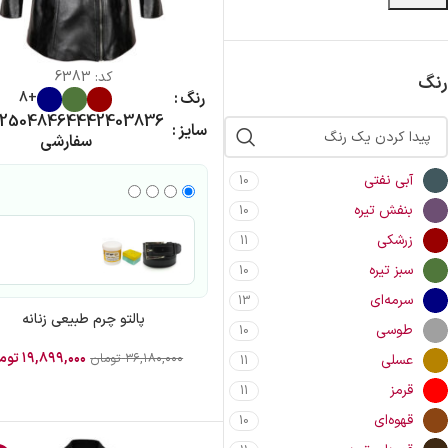
کد:
6383
رنگ
رنگ
+8
2
50
48
46
44
42
40
38
36
سایز
سفارشی
آبی نفتی
10
بنفش تیره
10
زرشکی
11
سبز تیره
10
سرمه‌ای
13
پالتو چرم طبیعی زنانه
طوسی
10
۱۹,۸۹۹,۰۰۰
توم
۳۶,۱۸۰,۰۰۰
تومان
عسلی
11
قرمز
11
قهوه‌ای
10