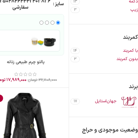
2
50
48
46
44
42
40
38
36
دکمه
13
سایز
سفارشی
زیپ
3
کمربند
با کمربند
14
بدون کمربند
3
پالتو چرم طبیعی زنانه
۱۷,۹۸۹,۰۰۰
توم
۳۲,۷۰۸,۰۰۰
تومان
برند
%
جهان‌استایل
17
وضعیت موجودی و حراج