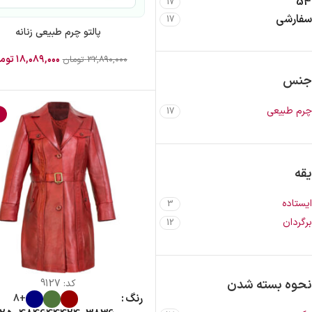
54
17
سفارشی
17
پالتو چرم طبیعی زنانه
۱۸,۰۸۹,۰۰۰
توم
۳۲,۸۹۰,۰۰۰
تومان
جنس
چرم طبیعی
17
%
یقه
ایستاده
3
برگردان
12
نحوه بسته شدن
کد:
9127
رنگ
+8