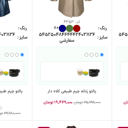
کد:
6353
رنگ
رنگ
+8
40
38
36
54
52
50
48
46
44
42
40
38
36
54
5
سایز
سایز
سفارشی
پالتو زنانه چرم طبیعی کلاه دار
پالتو چرم طبی
ان
۱۹,۴۶۹,۰۰۰
تومان
۳۵,۳۹۹,۰۰۰
تومان
۳۹,۹۸۰,۰۰۰
تو