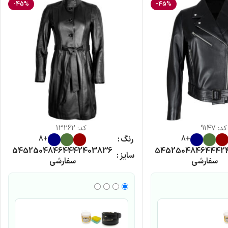
-45%
-45%
کد:
9147
کد:
13262
رنگ
+8
+8
54
52
50
48
46
44
42
40
38
36
54
52
50
48
46
44
42
سایز
سفارشی
سفارشی