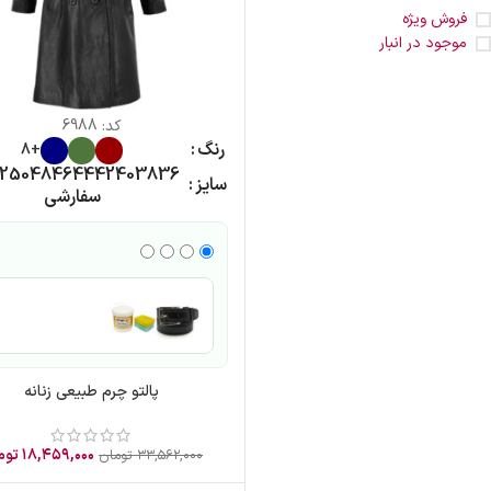
فروش ویژه
موجود در انبار
کد:
6988
رنگ
+8
2
50
48
46
44
42
40
38
36
سایز
سفارشی
پالتو چرم طبیعی زنانه
۱۸,۴۵۹,۰۰۰
توم
۳۳,۵۶۲,۰۰۰
تومان