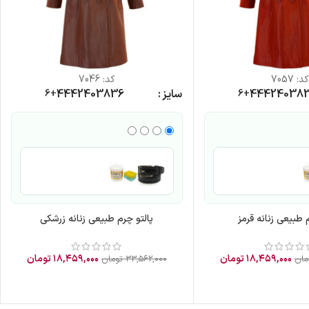
کد:
7057
کد:
7046
38
40
42
44
سایز
36
38
40
42
44
+6
+6
 طبیعی زنانه قرمز
پالتو چرم طبیعی زنانه زرشکی
۱۸,۴۵۹,۰۰۰
تومان
۱۸,۴۵۹,۰۰۰
تومان
مان
۳۳,۵۶۲,۰۰۰
تومان