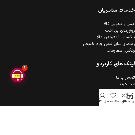
ضمانت اصالت کالا
گارانتی معتبر برای تمامی محصولات ارائه می‌شود.
خدمات مشتریان
حمل‌ و تحویل کالا
روش‌های پرداخت
برگشت یا تعویض کالا
راهنمای سایز لباس چرم طبیعی
رهگیری سفارشات
لینک های کاربردی
1
تماس با ما
سبد خرید
درباره ما
حریم خصوصی
ن استایل
مقایسه
علاقه مندی
حساب کاربری
ثبت شکایت