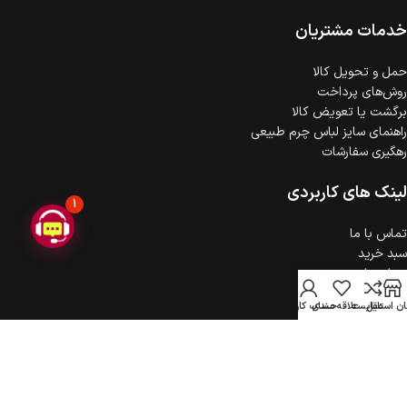
ضمانت اصالت کالا
گارانتی معتبر برای تمامی محصولات ارائه می‌شود.
خدمات مشتریان
حمل‌ و تحویل کالا
روش‌های پرداخت
برگشت یا تعویض کالا
راهنمای سایز لباس چرم طبیعی
رهگیری سفارشات
لینک های کاربردی
1
تماس با ما
سبد خرید
درباره ما
حریم خصوصی
ن استایل
مقایسه
علاقه مندی
حساب کاربری
ثبت شکایت