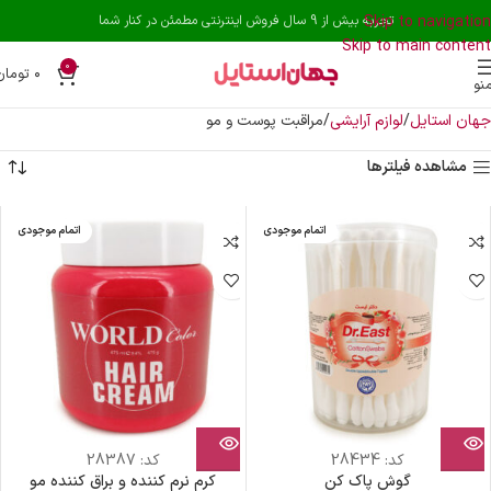
Skip to navigation
تجربه بیش از 9 سال فروش اینترنتی مطمئن در کنار شما
Skip to main content
0
۰
تومان
نو
جهان استایل
لوازم آرایشی
مراقبت پوست و مو
مشاهده فیلترها
اتمام موجودی
اتمام موجودی
کد:
28434
کد:
28387
گوش پاک کن
کرم نرم کننده و براق کننده مو