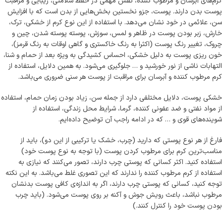
کرم‌های آبرسان و مرطوب کننده، نقش مهمی در حفظ سلامتی، زیبایی و مراقبت
پوست بدن دارند. پوست، جزو نخستین بخش‌هایی از بدن است که با افزایش
سن، علائمی در خود نشان می‌دهد. با استفاده از این نوع کرم از خشکی، ترک،
خارش، زبر بودن پوست در ظاهر و لمس، سوزش، پوسته پوسته شدن، چین و
چروک، تغییر رنگ پوست (اکثرا به رنگ خاکستری و گاهی اوقات به رنگ قرمز)،
خون ریزی پوست به دلیل خشکی، احساس کشیدگی به ویژه بعد از حمام و شنا،
التهابات ناشی از نور خورشید و … جلوگیری می‌شود. به همین دلایل، استفاده‌ از
کرم مرطوب کننده و آبرسان برای مراقبت از پوست هر سنی ضروری می‌باشد.
خشکی پوست، دلایل مختلفی دارد از جمله سن، زیاد بودن زمان حمام، استفاده
از مواد نفتی و ضد عفونی کننده، گرما، شرایط محل زندگی، استفاده از
شوینده‌های قوی و … که در ادامه راجب آن توضیح داده‌ایم.
فارغ از هر نوع پوستی که دارید (چرب، خشک یا ترکیبی از این دو)، باید از
مناسب‌ترین کرم برای مرطوب کردن پوست (با توجه به نوع پوست خود)
استفاده کنید. اکثر کسانی که پوستی چرب دارند، تصور می‌کنند که نیازی به
استفاده از کرم مرطوب کننده را ندارند که این تصوری غلط می‌باشد. به این نکته
توجه کنید، کسانی که پوستی چرب دارند، اگر به اندازه‌ی کافی پوست بدنشان
مرطوب نباشد، باعث رویش جوش و آکنه بر روی پوست می‌شود. (باید چرب
بودن پوست خود را کنترل کنند.)