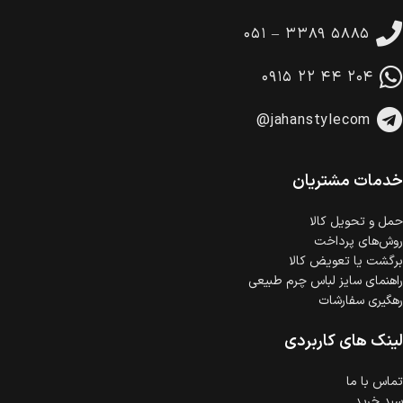
تا 14 روز پس از تحویل کالا می‌توانید آن را برگشت دهید.
۰۵۱ – ۳۳۸۹ ۵۸۸۵
امکان پرداخت در محل
در هنگام خرید محصول، امکان انتخاب پرداخت در محل
۰۹۱۵ ۲۲ ۴۴ ۲۰۴
وجود دارد.
امکان پرداخت اقساطی
@jahanstylecom
خرید اقساطی با شرایط آسان و بدون ضامن امکان‌پذیر
است.
ضمانت اصالت کالا
گارانتی معتبر برای تمامی محصولات ارائه می‌شود.
خدمات مشتریان
حمل‌ و تحویل کالا
روش‌های پرداخت
برگشت یا تعویض کالا
راهنمای سایز لباس چرم طبیعی
رهگیری سفارشات
لینک های کاربردی
تماس با ما
سبد خرید