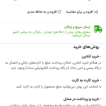
افزودن برای مقایسه
افزودن به علاقه مندی
ضمانت اصالت کالا
گارانتی معتبر برای تمامی محصولات ارائه می‌شود.
ارسال سریع و رایگان
سفارش‌های بیش از
500 هزار
تومان ، رایگان به سراسر کشور
ارسال می‌شود.
ضمانت بازگشت کالا
تا 14 روز پس از تحویل کالا می‌توانید آن را برگشت دهید.
روش‌های خرید
امکان پرداخت در محل
- خرید آنلاین
در هنگام خرید محصول، امکان انتخاب پرداخت در محل
در هنگام خرید آنلاین، امکان پرداخت مبلغ با کارت‌های بانکی و اتصال به
وجود دارد.
درگاه رسمی و امن بانک (درگاه پرداخت الکترونیکی سداد) وجود دارد.
امکان پرداخت اقساطی
خرید اقساطی با شرایط آسان و بدون ضامن امکان‌پذیر
است.
- خرید کارت به کارت
ضمانت اصالت کالا
با انتخاب این روش می‌توانید مبلغ محصول را کارت به کارت کنید.
گارانتی معتبر برای تمامی محصولات ارائه می‌شود.
- خرید و پرداخت در محل
با انتخاب این روش می‌توانید هزینه محصول را در محل خود پرداخت