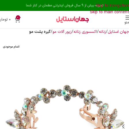
Skip to navigation
تجربه بیش از 9 سال فروش اینترنتی مطمئن در کنار شما
Skip to main content
0
۰
تومان
نو
جهان استایل
زنانه
اکسسوری زنانه
زیور آلات مو
گیره پشت مو
اتمام موجودی