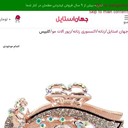
Skip to navigation
تجربه بیش از 9 سال فروش اینترنتی مطمئن در کنار شما
Skip to main content
0
۰
تومان
نو
جهان استایل
زنانه
اکسسوری زنانه
زیور آلات مو
کلیپس
اتمام موجودی