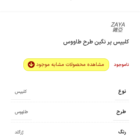
کلیپس پر نگین طرح طاووس
مشاهده محصولات مشابه موجود
ناموجود
نوع
کلیپس
طرح
طاووس
رنگ
رُزگلد