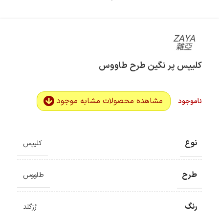
کلیپس پر نگین طرح طاووس
مشاهده محصولات مشابه موجود
ناموجود
نوع
کلیپس
طرح
طاووس
رنگ
رُزگلد