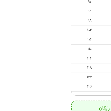
90
94
98
102
106
110
114
118
122
126
ایگان