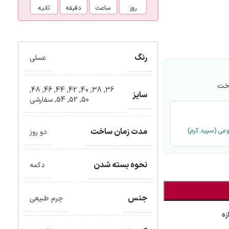
روز
ساعت
دقیقه
ثانیه
رنگ
عسلی
اخت
,
48
,
46
,
44
,
42
,
40
,
38
,
36
سایز
50
,
52
,
54
,
سفارشی
مدت زمان ساخت
وعی (سپید کرم)
دو روز
نحوه بسته شدن
دکمه
جنس
چرم طبیعی
زه