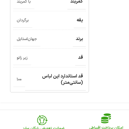
کمربند
با کمربند
یقه
برگردان
برند
جهان‌استایل
قد
زیر زانو
قد استاندارد این لباس
100
(سانتی‌متر)
امکان پرداخت اقساطی
ضمانت تعویض رایگان سایز