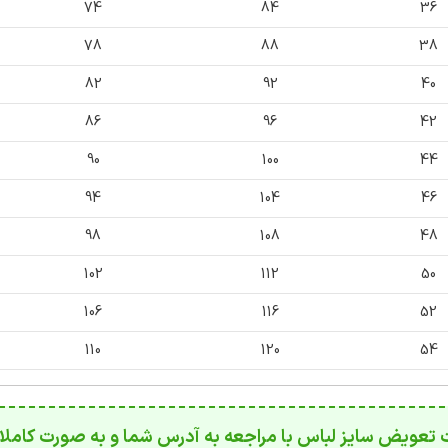
74
84
36
78
88
38
82
92
40
86
96
42
90
100
44
94
104
46
98
108
48
102
112
50
106
116
52
110
120
54
تعویض سایز لباس با مراجعه به آدرس شما و به صورت کاملا ر