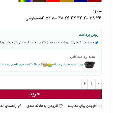
سایز
36
38
40
42
44
46
48
50
52
54
سفارشی
روش پرداخت
پرداخت کامل
پرداخت در محل
پرداخت اقساطی
پیش‌پرد
هدیه پرداخت کامل:
کمربند چرم طبیعی مردانه
کرم پاک کننده چرم طبیعی و مصن
خرید
افزودن برای مقایسه
افزودن به علاقه مندی
راهنمای اندا