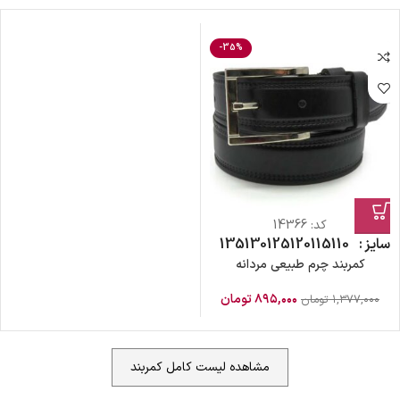
-35%
کد:
14366
سایز
110
115
120
125
130
135
کمربند چرم طبیعی مردانه
۸۹۵,۰۰۰
تومان
۱,۳۷۷,۰۰۰
تومان
مشاهده لیست کامل کمربند