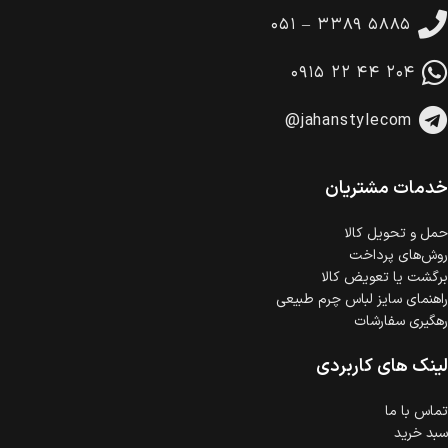
تا 14 روز پس از تحویل کالا می‌توانید آن را برگشت دهید.
۰۵۱ – ۳۳۸۹ ۵۸۸۵
امکان پرداخت در محل
در هنگام خرید محصول، امکان انتخاب پرداخت در محل
۰۹۱۵ ۲۲ ۴۴ ۲۰۴
وجود دارد.
امکان پرداخت اقساطی
@jahanstylecom
خرید اقساطی با شرایط آسان و بدون ضامن امکان‌پذیر
است.
ضمانت اصالت کالا
گارانتی معتبر برای تمامی محصولات ارائه می‌شود.
خدمات مشتریان
حمل‌ و تحویل کالا
روش‌های پرداخت
برگشت یا تعویض کالا
راهنمای سایز لباس چرم طبیعی
رهگیری سفارشات
لینک های کاربردی
تماس با ما
سبد خرید