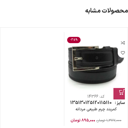
محصولات مشابه
-35%
کد:
14366
سایز
110
115
120
125
130
135
کمربند چرم طبیعی مردانه
۸۹۵,۰۰۰
تومان
۱,۳۷۷,۰۰۰
تومان