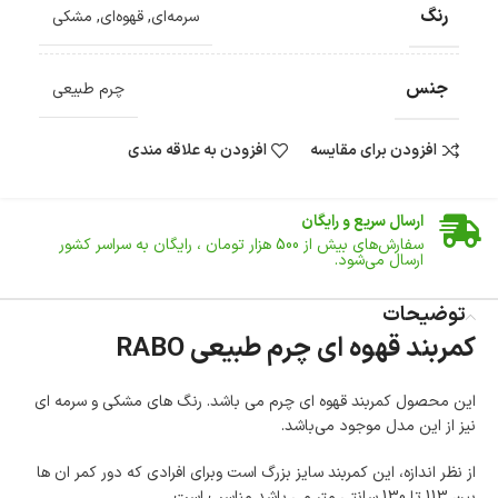
رنگ
سرمه‌ای
,
قهوه‌ای
,
مشکی
جنس
چرم طبیعی
افزودن برای مقایسه
افزودن به علاقه مندی
ضمانت اصالت کالا
گارانتی معتبر برای تمامی محصولات ارائه می‌شود.
ارسال سریع و رایگان
سفارش‌های بیش از
500 هزار
تومان ، رایگان به سراسر کشور
ارسال می‌شود.
ضمانت بازگشت کالا
تا 14 روز پس از تحویل کالا می‌توانید آن را برگشت دهید.
توضیحات
کمربند قهوه ای چرم طبیعی RABO
امکان پرداخت در محل
در هنگام خرید محصول، امکان انتخاب پرداخت در محل
وجود دارد.
این محصول کمربند قهوه ای چرم می باشد. رنگ های مشکی و سرمه ای
امکان پرداخت اقساطی
نیز از این مدل موجود می‌باشد.
خرید اقساطی با شرایط آسان و بدون ضامن امکان‌پذیر
است.
از نظر اندازه، این کمربند سایز بزرگ است وبرای افرادی که دور کمر ان ها
ضمانت اصالت کالا
بین 113 تا 130 سانتی متر می باشد مناسب است.