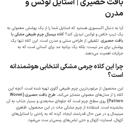
بافت حصیری | استایل لوکس و
وجود دارد.
امکان پرداخت اقساطی
مدرن
خرید اقساطی با شرایط آسان و بدون ضامن امکان‌پذیر
است.
ضمانت اصالت کالا
آیا به دنبال اکسسوری هستید که استایل شما را از یک پوشش معمولی به
گارانتی معتبر برای تمامی محصولات ارائه می‌شود.
یک تیپ خاص و لوکس تبدیل کند؟
کلاه بیسبال چرم طبیعی مشکی با
بافت حصیری
، تلفیقی از طراحی سنتی و مدرن است. این کلاه تنها یک
پوشش برای سر نیست؛ بلکه یک بیانیه مد برای کسانی است که به
جزئیات اهمیت می‌دهند.
چرا این کلاه چرمی مشکی انتخابی هوشمندانه
است؟
این محصول از مرغوب‌ترین چرم طبیعی گاوی تهیه شده است. آنچه این
کلاه را از مدل‌های معمولی متمایز می‌کند،
طرح بافت حصیری (Woven
Pattern)
روی سطح چرم است که جلوه‌ای سه‌بعدی و بسیار جذاب به آن
بخشیده است. استفاده از چرم مشکی مات در این محصول، ظاهری
مینیمال و در عین حال قدرتمند ایجاد کرده که به راحتی با استایل‌های
کژوال، اسمارت-کژوال و حتی لباس‌های رسمی‌تر ست می‌شود.