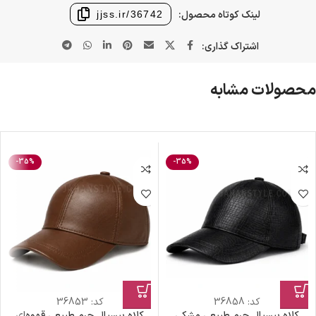
لینک کوتاه محصول:
jjss.ir/36742
اشتراک گذاری:
محصولات مشابه
-35%
-35%
کد:
36858
کد:
36853
کلاه بیسبال چرم طبیعی مشکی
کلاه بیسبال چرم طبیعی قهوه‌ای