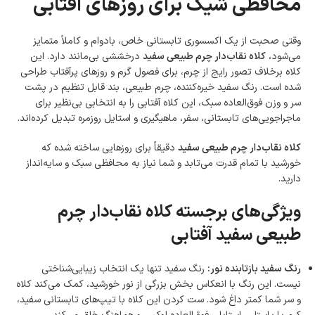
محافظی شیک برای روزهای آفتابی
وجود دارد.
امکان پرداخت اقساطی
خرید اقساطی با شرایط آسان و بدون ضامن امکان‌پذیر
وقتی صحبت از یک اکسسوری تابستانی خاص، بادوام و کاملاً متمایز
است.
می‌شود،
کلاه نقاب‌دار چرم طبیعی سفید
درخششی بی‌مانند دارد. این
ضمانت اصالت کالا
کلاه برخلاف تصور رایج از چرم، برای فصول گرم و روزهای پرآفتاب طراحی
گارانتی معتبر برای تمامی محصولات ارائه می‌شود.
شده است. رنگ سفید خیره‌کننده، چرم طبیعی، بند قابل تنظیم در پشت
سر و وزن فوق‌العاده سبک، این کلاه آفتابی را به انتخابی بی‌نظیر برای
ماجراجویی‌های تابستانی، سفر، ماهیگیری و استایل روزمره تبدیل کرده‌اند.
کلاه نقاب‌دار چرم طبیعی سفید
دقیقاً برای روزهایی ساخته شده که
خورشید با تمام قدرت می‌تابد و شما نیاز به محافظی سبک و سایه‌انداز
دارید.
ویژگی‌های برجسته کلاه نقاب‌دار چرم
طبیعی سفید آفتابی
رنگ سفید بازتابنده نور:
رنگ سفید تنها یک انتخاب زیبایی‌شناختی
نیست. این رنگ با انعکاس بخش بزرگی از نور خورشید، کمک می‌کند کلاه
و سر شما کمتر داغ شود. ست کردن این کلاه با تیپ‌های تابستانی سفید،