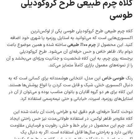
کلاه چرم طبیعی طرح کروکودیلی
امکان پرداخت در محل
در هنگام خرید محصول، امکان انتخاب پرداخت در محل
طوسی
وجود دارد.
امکان پرداخت اقساطی
خرید اقساطی با شرایط آسان و بدون ضامن امکان‌پذیر
کلاه چرم طبیعی طرح کروکودیلی طوسی یکی از لوکس‌ترین
است.
اکسسوری‌هایی است که می‌توانید به استایل روزمره یا شهری خود اضافه
ضمانت اصالت کالا
کنید. این محصول از
چرم ۱۰۰٪ طبیعی
ساخته شده و همین موضوع باعث
گارانتی معتبر برای تمامی محصولات ارائه می‌شود.
دوام بالا، ظاهر خاص و حس حرفه‌ای آن می‌شود. طرح کروکودیلی
برجسته روی چرم، به این کلاه شخصیت و جذابیت ویژه‌ای می‌بخشد و آن
را از نمونه‌های معمول بازاری کاملاً متمایز می‌کند.
رنگ
طوسی خاص
این مدل، انتخابی هوشمندانه برای کسانی است که به
دنبال اکسسوری خنثی، شیک و قابل ست کردن با انواع پوشش‌ها هستند.
این کلاه برای هر دو گروه آقایان و بانوان مناسب بوده و می‌توان از آن در
استایل‌های روزمره، اسپرت، خیابانی و حتی نیمه‌رسمی استفاده کرد.
دوخت کاملاً حرفه‌ای، فرم دقیق لبه و طراحی راحت آن باعث شده این
کلاه علاوه‌بر ظاهر لوکس، در استفاده طولانی‌مدت نیز حس راحتی ایجاد
کند. چرم این محصول در برابر خط و خش، رطوبت و فرسایش مقاومت
بالایی دارد و به‌راحتی سال‌ها قابل استفاده است. اگر به دنبال یک