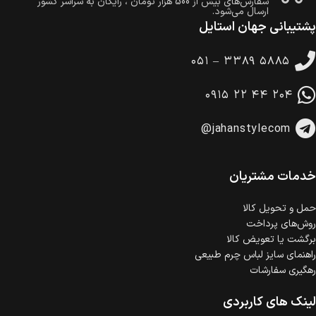
سفارش‌های بیش از
500 هزار
تومان ، رایگان به سراسر کشور
ارسال می‌شود.
پشتیبانی جهان استایل
ضمانت بازگشت کالا
تا 14 روز پس از تحویل کالا می‌توانید آن را برگشت دهید.
۰۵۱ – ۳۳۸۹ ۵۸۸۵
امکان پرداخت در محل
در هنگام خرید محصول، امکان انتخاب پرداخت در محل
۰۹۱۵ ۲۲ ۴۴ ۲۰۴
وجود دارد.
امکان پرداخت اقساطی
@jahanstylecom
خرید اقساطی با شرایط آسان و بدون ضامن امکان‌پذیر
است.
ضمانت اصالت کالا
گارانتی معتبر برای تمامی محصولات ارائه می‌شود.
خدمات مشتریان
حمل‌ و تحویل کالا
روش‌های پرداخت
برگشت یا تعویض کالا
راهنمای سایز لباس چرم طبیعی
رهگیری سفارشات
لینک های کاربردی