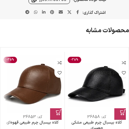
اشتراک گذاری:
محصولات مشابه
-35%
-35%
کد:
36858
کد:
36853
کلاه بیسبال چرم طبیعی مشکی
کلاه بیسبال چرم طبیعی قهوه‌ای
حصیری