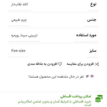
نوع
کلاه نقاب‌دار
جنس
چرم طبیعی
مورد استفاده
تزیینی
,
سرما
,
روزمره
ضمانت اصالت کالا
گارانتی معتبر برای تمامی محصولات ارائه می‌شود.
سایز
free-size
ارسال سریع و رایگان
سفارش‌های بیش از
500 هزار
تومان ، رایگان به سراسر کشور
ارسال می‌شود.
افزودن برای مقایسه
افزودن به علاقه مندی
ضمانت بازگشت کالا
تا 14 روز پس از تحویل کالا می‌توانید آن را برگشت دهید.
16
نفر در حال مشاهده این محصول هستند!
امکان پرداخت در محل
در هنگام خرید محصول، امکان انتخاب پرداخت در محل
وجود دارد.
امکان پرداخت اقساطی
خرید اقساطی با شرایط آسان و بدون ضامن امکان‌پذیر
است.