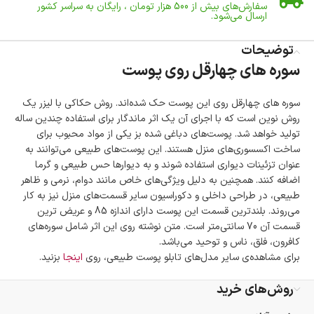
سفارش‌های بیش از
500 هزار
تومان ، رایگان به سراسر کشور
ارسال می‌شود.
ضمانت بازگشت کالا
تا 14 روز پس از تحویل کالا می‌توانید آن را برگشت دهید.
توضیحات
سوره های چهارقل روی پوست
امکان پرداخت در محل
در هنگام خرید محصول، امکان انتخاب پرداخت در محل
وجود دارد.
سوره های چهارقل روی این پوست حک شده‌اند. روش حکاکی با لیزر یک
امکان پرداخت اقساطی
روش نوین است که با اجرای آن یک اثر ماندگار برای استفاده چندین ساله
خرید اقساطی با شرایط آسان و بدون ضامن امکان‌پذیر
تولید خواهد شد. پوست‌های دباغی شده بز یکی از مواد محبوب برای
است.
ساخت اکسسوری‌های منزل هستند. این پوست‌های طبیعی می‌توانند به
ضمانت اصالت کالا
عنوان تزئینات دیواری استفاده شوند و به دیوارها حس طبیعی و گرما
گارانتی معتبر برای تمامی محصولات ارائه می‌شود.
اضافه کنند. همچنین به دلیل ویژگی‌های خاص مانند دوام، نرمی و ظاهر
طبیعی، در طراحی داخلی و دکوراسیون سایر قسمت‌های منزل نیز به کار
می‌روند. بلندترین قسمت این پوست دارای اندازه 85 و عریض ترین
قسمت آن 70 سانتی‌متر است. متن نوشته روی این اثر شامل سوره‌های
کافرون، فلق، ناس و توحید می‌باشد.
برای مشاهده‌ی سایر مدل‌های تابلو پوست طبیعی، روی
اینجا
بزنید.
روش‌های خرید