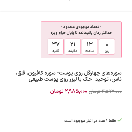
- تعداد موجودی محدود -
حداکثر زمان باقیمانده تا پایان حراج ویژه
36
21
13
0
روز
ساعت
دقیقه
ثانیه
سوره‌های چهارقل روی پوست- سوره کافرون، فلق،
ناس، توحید- حک با لیزر روی پوست طبیعی
۲,۹۸۵,۰۰۰
تومان
۴,۵۹۳,۰۰۰
تومان
فقط 1 عدد در انبار موجود است