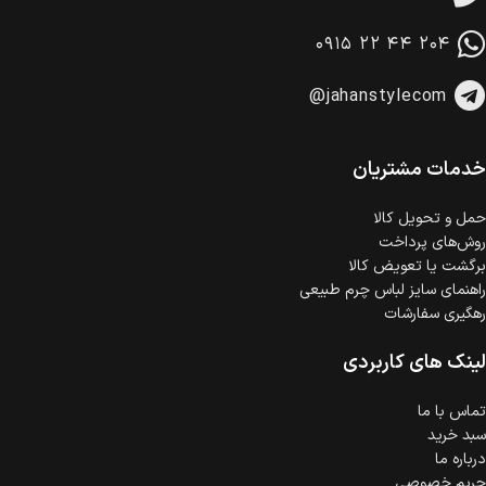
امکان پرداخت در محل
در هنگام خرید محصول، امکان انتخاب پرداخت در محل
۰۹۱۵ ۲۲ ۴۴ ۲۰۴
وجود دارد.
امکان پرداخت اقساطی
@jahanstylecom
خرید اقساطی با شرایط آسان و بدون ضامن امکان‌پذیر
است.
ضمانت اصالت کالا
گارانتی معتبر برای تمامی محصولات ارائه می‌شود.
خدمات مشتریان
حمل‌ و تحویل کالا
روش‌های پرداخت
برگشت یا تعویض کالا
راهنمای سایز لباس چرم طبیعی
رهگیری سفارشات
لینک های کاربردی
تماس با ما
سبد خرید
درباره ما
حریم خصوصی