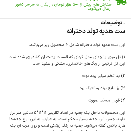
سفارش‌های بیش از
500 هزار
تومان ، رایگان به سراسر کشور
ارسال می‌شود.
ضمانت بازگشت کالا
تا 14 روز پس از تحویل کالا می‌توانید آن را برگشت دهید.
توضیحات
ست هدیه تولد دخترانه
امکان پرداخت در محل
در هنگام خرید محصول، امکان انتخاب پرداخت در محل
وجود دارد.
این ست هدیه تولد دخترانه شامل 4 محصول زیر می‌باشد.
امکان پرداخت اقساطی
خرید اقساطی با شرایط آسان و بدون ضامن امکان‌پذیر
1) تل موی پارچه‌ای مدل گره‌ای که قسمت پشت آن کشدوزی شده است.
است.
این تل ترکیبی از رنگ‌های خاکستری، مشکی و سفید است.
ضمانت اصالت کالا
گارانتی معتبر برای تمامی محصولات ارائه می‌شود.
2) پد تخم مرغی برند نوت
3) رژ مایع برند رمانتیک برد
4) قرص ماسک صورت
این محصولات داخل یک جعبه در ابعاد تقریبی 11*11*5 سانتی متر قرار
دارند. جنس این جعبه بسیار محکم است، به عبارتی به این نوع جعبه‌ها
هارد باکس گفته می‌شود. جعبه به رنگ زرشکی است و روی درب آن یک