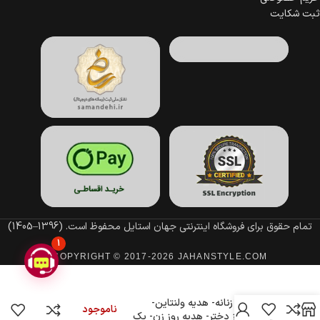
ثبت شکایت
تمام حقوق برای فروشگاه اینترنتی جهان استایل محفوظ است.
(1396–1405)
1
COPYRIGHT © 2017-2026 JAHANSTYLE.COM
ست هدیه تولد دخترانه- ست تولد
دخترانه و زنانه- هدیه ولنتاین-
ناموجود
کادوی روز دختر- هدیه روز زن- پک