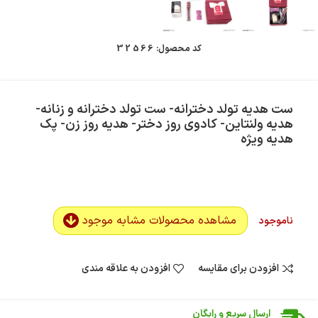
کد محصول:
32566
ست هدیه تولد دخترانه- ست تولد دخترانه و زنانه-
هدیه ولنتاین- کادوی روز دختر- هدیه روز زن- پک
هدیه ویژه
مشاهده محصولات مشابه موجود
ناموجود
افزودن برای مقایسه
افزودن به علاقه مندی
ضمانت اصالت کالا
گارانتی معتبر برای تمامی محصولات ارائه می‌شود.
ارسال سریع و رایگان