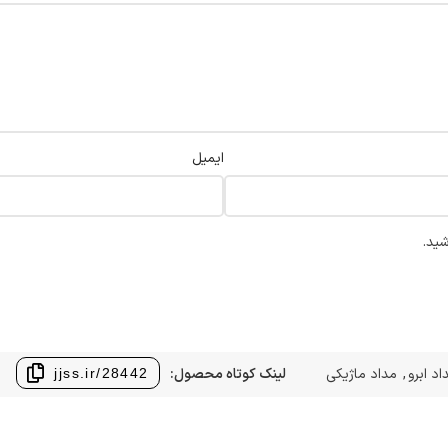
ایمیل
شید.
اد ابرو
,
مداد ماژیکی
لینک کوتاه محصول:
jjss.ir/28442