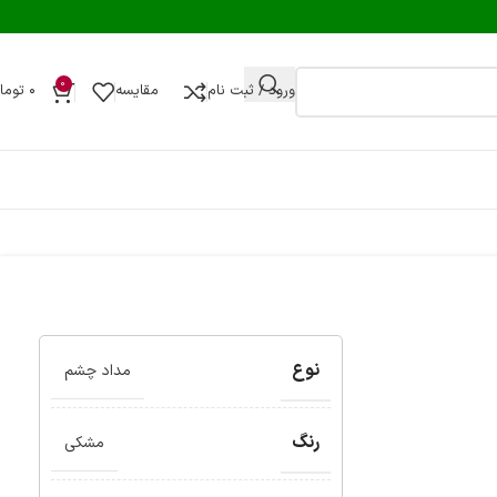
0
ورود / ثبت نام
مقایسه
۰
توما
نوع
مداد چشم
رنگ
مشکی