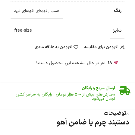
رنگ
عسلی
,
قهوه‌ای
,
قهوه‌ای تیره
سایز
free-size
افزودن برای مقایسه
افزودن به علاقه مندی
18
نفر در حال مشاهده این محصول هستند!
ضمانت اصالت کالا
گارانتی معتبر برای تمامی محصولات ارائه می‌شود.
ارسال سریع و رایگان
سفارش‌های بیش از
500 هزار
تومان ، رایگان به سراسر کشور
ارسال می‌شود.
ضمانت بازگشت کالا
تا 14 روز پس از تحویل کالا می‌توانید آن را برگشت دهید.
توضیحات
دستبند چرم یا ضامن آهو
امکان پرداخت در محل
در هنگام خرید محصول، امکان انتخاب پرداخت در محل
وجود دارد.