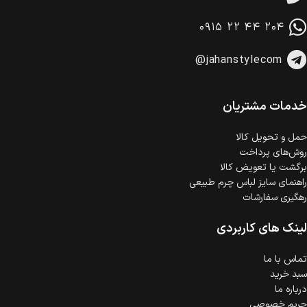
امکان پرداخت در محل
در هنگام خرید محصول، امکان انتخاب پرداخت در محل
۰۹۱۵ ۲۲ ۴۴ ۲۰۴
وجود دارد.
امکان پرداخت اقساطی
@jahanstylecom
خرید اقساطی با شرایط آسان و بدون ضامن امکان‌پذیر
است.
ضمانت اصالت کالا
گارانتی معتبر برای تمامی محصولات ارائه می‌شود.
خدمات مشتریان
حمل‌ و تحویل کالا
روش‌های پرداخت
برگشت یا تعویض کالا
راهنمای سایز لباس چرم طبیعی
رهگیری سفارشات
لینک های کاربردی
تماس با ما
سبد خرید
درباره ما
حریم خصوصی