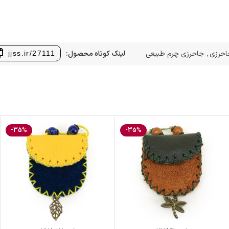
احرزی
,
جاحرزی چرم طبیعی
لینک کوتاه محصول:
jjss.ir/27111
-35%
-35%