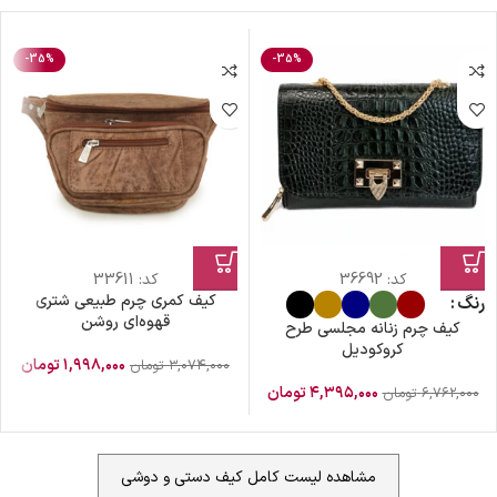
-35%
-35%
کد:
36692
کد:
33611
کیف کمری چرم طبیعی شتری
رنگ
قهوه‌ای روشن
کیف چرم زنانه مجلسی طرح
کروکودیل
۱,۹۹۸,۰۰۰
تومان
۳,۰۷۴,۰۰۰
تومان
۴,۳۹۵,۰۰۰
تومان
۶,۷۶۲,۰۰۰
تومان
مشاهده لیست کامل کیف دستی و دوشی