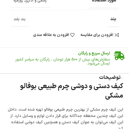
مورد استفاده
رسمی و اداری
,
روزمره
بند
بند بلند
افزودن برای مقایسه
افزودن به علاقه مندی
ضمانت اصالت کالا
گارانتی معتبر برای تمامی محصولات ارائه می‌شود.
ارسال سریع و رایگان
سفارش‌های بیش از
500 هزار
تومان ، رایگان به سراسر کشور
ارسال می‌شود.
ضمانت بازگشت کالا
تا 14 روز پس از تحویل کالا می‌توانید آن را برگشت دهید.
توضیحات
کیف دستی و دوشی چرم طبیعی بوفالو
امکان پرداخت در محل
مشکی
در هنگام خرید محصول، امکان انتخاب پرداخت در محل
وجود دارد.
امکان پرداخت اقساطی
این کیف چرم مشکی از بهترین چرم طبیعی بوفالو تهیه شده است. داخل
خرید اقساطی با شرایط آسان و بدون ضامن امکان‌پذیر
است.
این کیف چندین محفظه جداگانه برای قرار دادن لوازم و وسایل دارد. از
این کیف می‌توان به عنوان کیف دستی و همچنین کیف دوشی استفاده
ضمانت اصالت کالا
کرد.
گارانتی معتبر برای تمامی محصولات ارائه می‌شود.