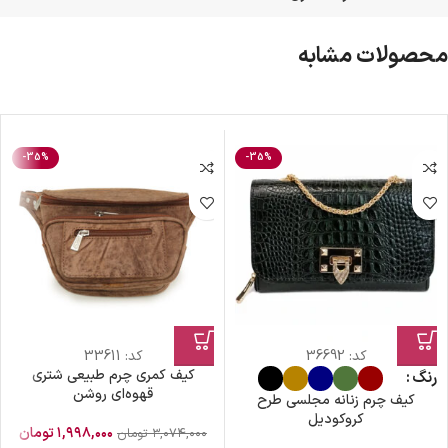
محصولات مشابه
-35%
-35%
کد:
36692
کد:
33611
کیف کمری چرم طبیعی شتری
رنگ
قهوه‌ای روشن
کیف چرم زنانه مجلسی طرح
کروکودیل
۱,۹۹۸,۰۰۰
تومان
۳,۰۷۴,۰۰۰
تومان