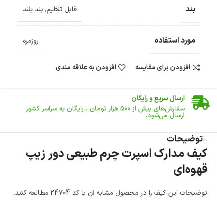
بند
قابل تنظیم
,
بند بلند
مورد استفاده
روزمره
افزودن برای مقایسه
افزودن به علاقه مندی
ضمانت اصالت کالا
گارانتی معتبر برای تمامی محصولات ارائه می‌شود.
ارسال سریع و رایگان
سفارش‌های بیش از
500 هزار
تومان ، رایگان به سراسر کشور
ارسال می‌شود.
ضمانت بازگشت کالا
تا 14 روز پس از تحویل کالا می‌توانید آن را برگشت دهید.
توضیحات
کیف مدارک اسپرت چرم طبیعی دور زیپ
امکان پرداخت در محل
قهوه‌ای
در هنگام خرید محصول، امکان انتخاب پرداخت در محل
وجود دارد.
امکان پرداخت اقساطی
توضیحات این کیف را در محصول مشابه آن با کد 24704 مطالعه کنید.
خرید اقساطی با شرایط آسان و بدون ضامن امکان‌پذیر
است.
ضمانت اصالت کالا