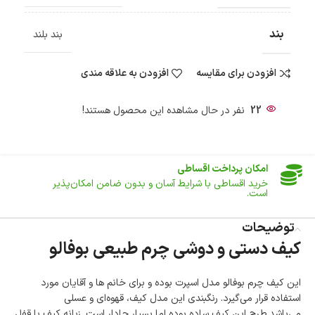
ضمانت اصالت کالا
گارانتی معتبر برای تمامی محصولات ارائه می‌شود.
بند
بند بلند
ارسال سریع و رایگان
سفارش‌های بیش از
500 هزار
تومان ، رایگان به سراسر کشور
ارسال می‌شود.
افزودن برای مقایسه
افزودن به علاقه مندی
ضمانت بازگشت کالا
تا 14 روز پس از تحویل کالا می‌توانید آن را برگشت دهید.
22
نفر در حال مشاهده این محصول هستند!
امکان پرداخت در محل
در هنگام خرید محصول، امکان انتخاب پرداخت در محل
وجود دارد.
امکان پرداخت اقساطی
خرید اقساطی با شرایط آسان و بدون ضامن امکان‌پذیر
است.
ضمانت اصالت کالا
توضیحات
گارانتی معتبر برای تمامی محصولات ارائه می‌شود.
کیف دستی و دوشی چرم طبیعی بوفالو
این کیف چرم بوفالو مدل اسپرت بوده و برای خانم ها و آقایان مورد
استفاده قرار می‌گیرد. رنگبندی این مدل کیف، قهوه‌ای و عسلی
می‌باشد.طرح این کیف ساده بوده اما بسیار جادار است. زبانه کیف با قفل