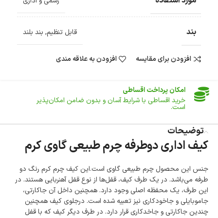
مورد استفاده
رسمی و اداری
ارسال سریع و رایگان
سفارش‌های بیش از
500 هزار
تومان ، رایگان به سراسر کشور
ارسال می‌شود.
بند
ضمانت بازگشت کالا
قابل تنظیم
,
بند بلند
تا 14 روز پس از تحویل کالا می‌توانید آن را برگشت دهید.
افزودن برای مقایسه
افزودن به علاقه مندی
امکان پرداخت در محل
در هنگام خرید محصول، امکان انتخاب پرداخت در محل
وجود دارد.
امکان پرداخت اقساطی
خرید اقساطی با شرایط آسان و بدون ضامن امکان‌پذیر
است.
ضمانت اصالت کالا
توضیحات
گارانتی معتبر برای تمامی محصولات ارائه می‌شود.
کیف اداری دوطرفه چرم طبیعی گاوی کرم
جنس این محصول چرم طبیعی گاوی است.این کیف چرم کرم رنگ دو
طرفه می‌باشد. در یک طرف کیف، قفل‌ها از نوع قفل آهنربایی هستند. در
این طرف، یک محفظه اصلی وجود دارد. همچنین داخل آن جاکارتی،
جاموبایلی و جاخودکاری نیز تعبیه شده است. درجلوی کیف همچنین
چندین جاکارتی و جاخدکاری قرار دارد. در طرف دیگر کیف که با قفل