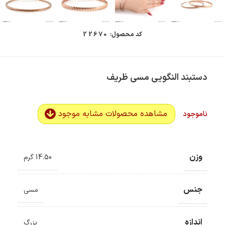
کد محصول:
22670
دستبند النگویی مسی ظریف
مشاهده محصولات مشابه موجود
ناموجود
وزن
14.50 گرم
جنس
مسی
اندازه
بزرگ