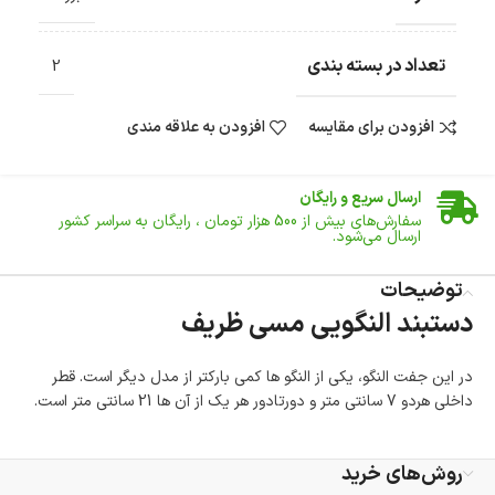
تعداد در بسته بندی
2
افزودن برای مقایسه
افزودن به علاقه مندی
ضمانت اصالت کالا
گارانتی معتبر برای تمامی محصولات ارائه می‌شود.
ارسال سریع و رایگان
سفارش‌های بیش از
500 هزار
تومان ، رایگان به سراسر کشور
ارسال می‌شود.
ضمانت بازگشت کالا
تا 14 روز پس از تحویل کالا می‌توانید آن را برگشت دهید.
توضیحات
دستبند النگویی مسی ظریف
امکان پرداخت در محل
در هنگام خرید محصول، امکان انتخاب پرداخت در محل
وجود دارد.
در این جفت النگو، یکی از النگو ها کمی بارکتر از مدل دیگر است. قطر
امکان پرداخت اقساطی
داخلی هردو 7 سانتی متر و دورتادور هر یک از آن ها 21 سانتی متر است.
خرید اقساطی با شرایط آسان و بدون ضامن امکان‌پذیر
است.
ضمانت اصالت کالا
روش‌های خرید
گارانتی معتبر برای تمامی محصولات ارائه می‌شود.