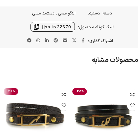
دسته:
دستبند
النگو مسی
,
دستبند مسی
لینک کوتاه محصول:
jjss.ir/22670
اشتراک گذاری:
محصولات مشابه
-35%
-35%