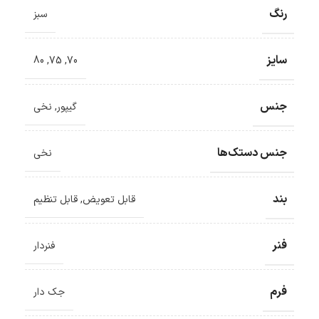
رنگ
سبز
سایز
80
,
75
,
70
جنس
گیپور
,
نخی
جنس دستک‌ها
نخی
بند
قابل تعویض
,
قابل تنظیم
فنر
فنردار
فرم
جک دار