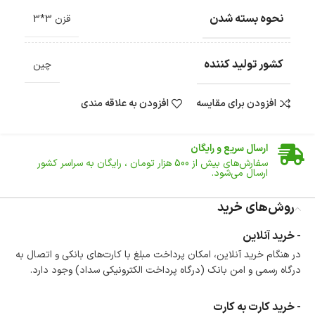
نحوه بسته شدن
قزن 3*3
کشور تولید کننده
چین
افزودن برای مقایسه
افزودن به علاقه مندی
ضمانت اصالت کالا
گارانتی معتبر برای تمامی محصولات ارائه می‌شود.
ارسال سریع و رایگان
سفارش‌های بیش از
500 هزار
تومان ، رایگان به سراسر کشور
ارسال می‌شود.
ضمانت بازگشت کالا
تا 14 روز پس از تحویل کالا می‌توانید آن را برگشت دهید.
روش‌های خرید
امکان پرداخت در محل
- خرید آنلاین
در هنگام خرید محصول، امکان انتخاب پرداخت در محل
در هنگام خرید آنلاین، امکان پرداخت مبلغ با کارت‌های بانکی و اتصال به
وجود دارد.
درگاه رسمی و امن بانک (درگاه پرداخت الکترونیکی سداد) وجود دارد.
امکان پرداخت اقساطی
خرید اقساطی با شرایط آسان و بدون ضامن امکان‌پذیر
است.
- خرید کارت به کارت