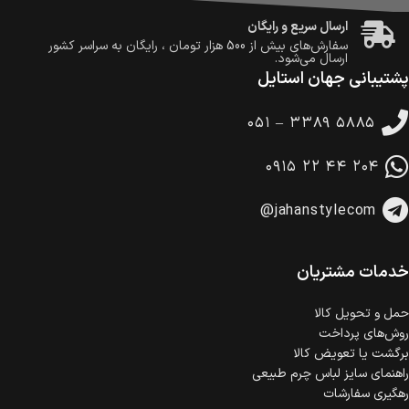
ارسال سریع و رایگان
سفارش‌های بیش از
500 هزار
تومان ، رایگان به سراسر کشور
ارسال می‌شود.
پشتیبانی جهان استایل
ضمانت بازگشت کالا
تا 14 روز پس از تحویل کالا می‌توانید آن را برگشت دهید.
۰۵۱ – ۳۳۸۹ ۵۸۸۵
امکان پرداخت در محل
در هنگام خرید محصول، امکان انتخاب پرداخت در محل
۰۹۱۵ ۲۲ ۴۴ ۲۰۴
وجود دارد.
امکان پرداخت اقساطی
@jahanstylecom
خرید اقساطی با شرایط آسان و بدون ضامن امکان‌پذیر
است.
ضمانت اصالت کالا
گارانتی معتبر برای تمامی محصولات ارائه می‌شود.
خدمات مشتریان
حمل‌ و تحویل کالا
روش‌های پرداخت
برگشت یا تعویض کالا
راهنمای سایز لباس چرم طبیعی
رهگیری سفارشات