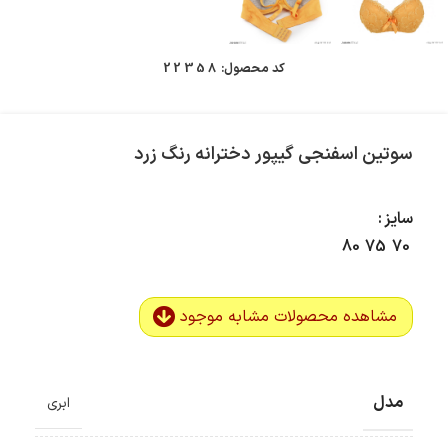
کد محصول:
22358
سوتین اسفنجی گیپور دخترانه رنگ زرد
سایز
80
75
70
مشاهده محصولات مشابه موجود
مدل
ابری