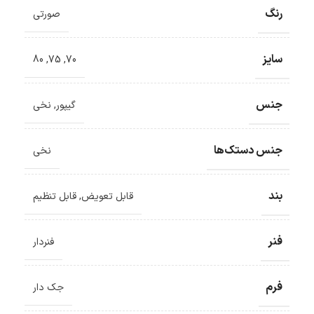
رنگ
صورتی
سایز
80
,
75
,
70
جنس
گیپور
,
نخی
جنس دستک‌ها
نخی
بند
قابل تعویض
,
قابل تنظیم
فنر
فنردار
فرم
جک دار