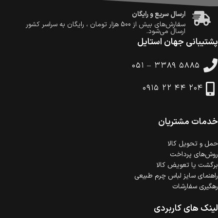
ارسال سریع و رایگان
سفارش‌های بیش از
500 هزار
تومان ، رایگان به سراسر کشور
ارسال می‌شود.
پشتیبانی جهان استایل
ضمانت بازگشت کالا
تا 14 روز پس از تحویل کالا می‌توانید آن را برگشت دهید.
۰۵۱ – ۳۳۸۹ ۵۸۸۵
امکان پرداخت در محل
در هنگام خرید محصول، امکان انتخاب پرداخت در محل
۰۹۱۵ ۲۲ ۴۴ ۲۰۴
وجود دارد.
امکان پرداخت اقساطی
خرید اقساطی با شرایط آسان و بدون ضامن امکان‌پذیر
است.
خدمات مشتریان
ضمانت اصالت کالا
گارانتی معتبر برای تمامی محصولات ارائه می‌شود.
حمل‌ و تحویل کالا
روش‌های پرداخت
برگشت یا تعویض کالا
راهنمای سایز لباس چرم طبیعی
رهگیری سفارشات
لینک های کاربردی