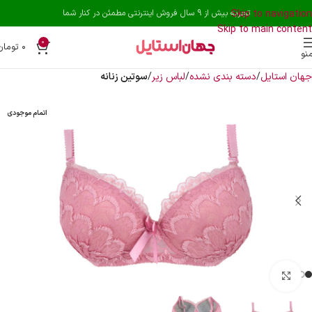
Skip to navigation
تجربه بیش از 9 سال فروش اینترنتی مطمئن در کنار شما
Skip to main content
0
۰
تومان
نو
جهان استایل
دسته بندی نشده
لباس زیر
سوتین زنانه
اتمام موجودی
بزرگنمایی تصویر