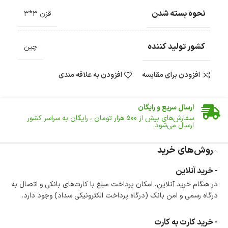
نحوه بسته شدن
قزن 3*3
کشور تولید کننده
چین
افزودن برای مقایسه
افزودن به علاقه مندی
ضمانت اصالت کالا
گارانتی معتبر برای تمامی محصولات ارائه می‌شود.
ارسال سریع و رایگان
سفارش‌های بیش از
500 هزار
تومان ، رایگان به سراسر کشور
ارسال می‌شود.
ضمانت بازگشت کالا
تا 14 روز پس از تحویل کالا می‌توانید آن را برگشت دهید.
روش‌های خرید
امکان پرداخت در محل
- خرید آنلاین
در هنگام خرید محصول، امکان انتخاب پرداخت در محل
در هنگام خرید آنلاین، امکان پرداخت مبلغ با کارت‌های بانکی و اتصال به
وجود دارد.
درگاه رسمی و امن بانک (درگاه پرداخت الکترونیکی سداد) وجود دارد.
امکان پرداخت اقساطی
خرید اقساطی با شرایط آسان و بدون ضامن امکان‌پذیر
است.
- خرید کارت به کارت