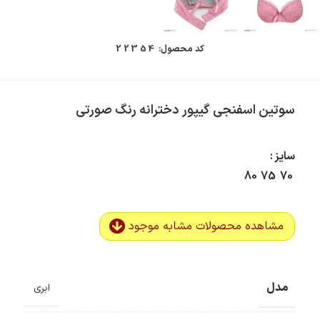
کد محصول:
22354
سوتین اسفنجی گیپور دخترانه رنگ صورتی
سایز
80
75
70
مشاهده محصولات مشابه موجود
مدل
ابری