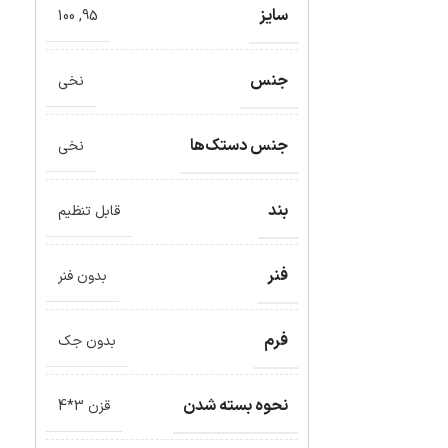
سایز
100
,
95
جنس
نخی
جنس دستک‌ها
نخی
بند
قابل تنظیم
فنر
بدون فنر
فرم
بدون جک
نحوه بسته شدن
قزن 3*4