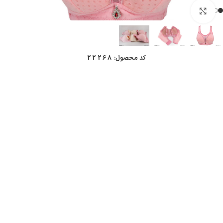
بزرگنمایی تصویر
کد محصول:
22268