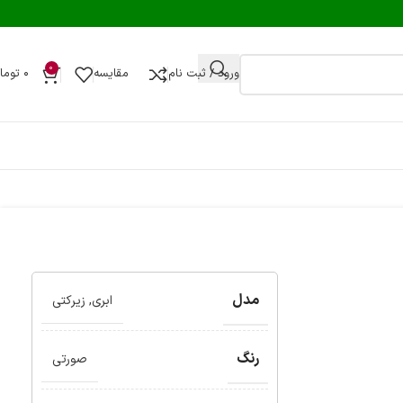
0
ورود / ثبت نام
مقایسه
۰
توما
مدل
ابری
,
زیرکتی
رنگ
صورتی