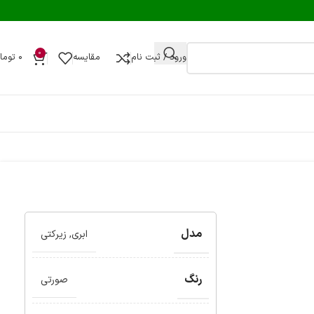
0
ورود / ثبت نام
مقایسه
۰
توما
مدل
ابری
,
زیرکتی
رنگ
صورتی