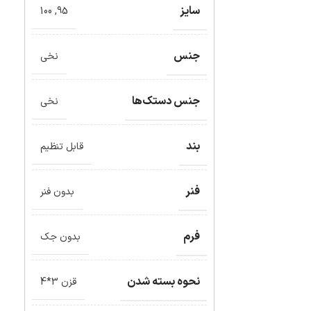
سایز
100
,
95
جنس
نخی
جنس دستک‌ها
نخی
بند
قابل تنظیم
فنر
بدون فنر
فرم
بدون جک
نحوه بسته شدن
قزن 3*4