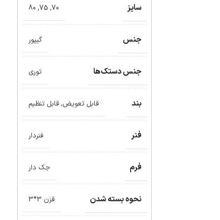
سایز
80
,
75
,
70
جنس
گیپور
جنس دستک‌ها
توری
بند
قابل تعویض
,
قابل تنظیم
فنر
فنردار
فرم
جک دار
نحوه بسته شدن
قزن 3*3