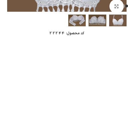
بزرگنمایی تصویر
کد محصول:
22244