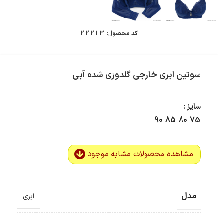
کد محصول:
22213
سوتین ابری خارجی گلدوزی شده آبی
سایز
90
85
80
75
مشاهده محصولات مشابه موجود
مدل
ابری