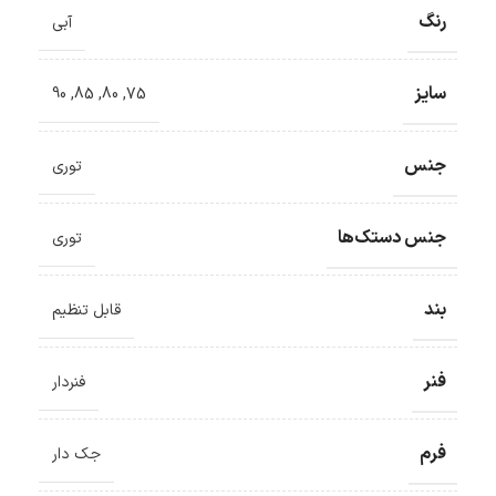
رنگ
آبی
سایز
90
,
85
,
80
,
75
جنس
توری
جنس دستک‌ها
توری
بند
قابل تنظیم
فنر
فنردار
فرم
جک دار