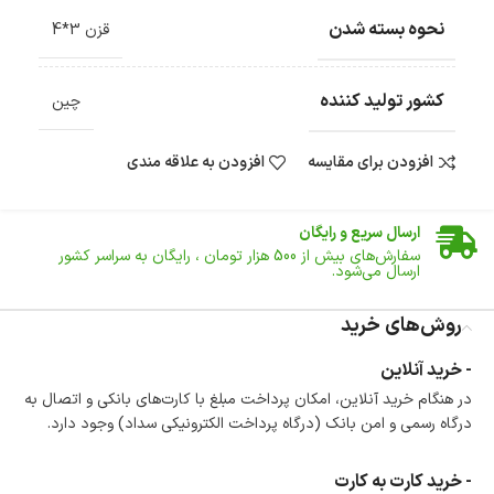
نحوه بسته شدن
قزن 3*4
کشور تولید کننده
چین
افزودن برای مقایسه
افزودن به علاقه مندی
ضمانت اصالت کالا
گارانتی معتبر برای تمامی محصولات ارائه می‌شود.
ارسال سریع و رایگان
سفارش‌های بیش از
500 هزار
تومان ، رایگان به سراسر کشور
ارسال می‌شود.
ضمانت بازگشت کالا
تا 14 روز پس از تحویل کالا می‌توانید آن را برگشت دهید.
روش‌های خرید
امکان پرداخت در محل
- خرید آنلاین
در هنگام خرید محصول، امکان انتخاب پرداخت در محل
در هنگام خرید آنلاین، امکان پرداخت مبلغ با کارت‌های بانکی و اتصال به
وجود دارد.
درگاه رسمی و امن بانک (درگاه پرداخت الکترونیکی سداد) وجود دارد.
امکان پرداخت اقساطی
خرید اقساطی با شرایط آسان و بدون ضامن امکان‌پذیر
است.
- خرید کارت به کارت