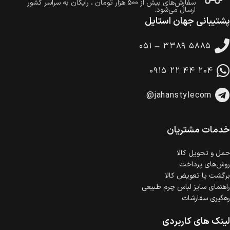
سفارش‌های بیش از
500 هزار
تومان ، رایگان به سراسر کشور
ارسال می‌شود.
پشتیبانی جهان استایل
ضمانت بازگشت کالا
تا 14 روز پس از تحویل کالا می‌توانید آن را برگشت دهید.
۰۵۱ – ۳۳۸۹ ۵۸۸۵
امکان پرداخت در محل
در هنگام خرید محصول، امکان انتخاب پرداخت در محل
۰۹۱۵ ۲۲ ۴۴ ۲۰۴
وجود دارد.
امکان پرداخت اقساطی
@jahanstylecom
خرید اقساطی با شرایط آسان و بدون ضامن امکان‌پذیر
است.
ضمانت اصالت کالا
گارانتی معتبر برای تمامی محصولات ارائه می‌شود.
خدمات مشتریان
حمل‌ و تحویل کالا
روش‌های پرداخت
برگشت یا تعویض کالا
راهنمای سایز لباس چرم طبیعی
رهگیری سفارشات
لینک های کاربردی