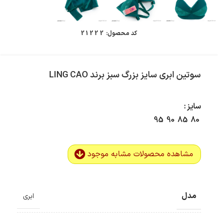
کد محصول:
21222
سوتین ابری سایز بزرگ سبز برند LING CAO
سایز
95
90
85
80
مشاهده محصولات مشابه موجود
مدل
ابری