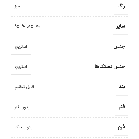
رنگ
سبز
سایز
95
,
90
,
85
,
80
جنس
استریچ
جنس دستک‌ها
استریچ
بند
قابل تنظیم
فنر
بدون فنر
فرم
بدون جک