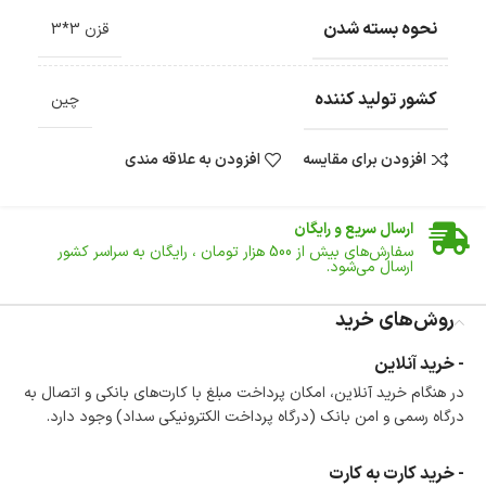
نحوه بسته شدن
قزن 3*3
کشور تولید کننده
چین
افزودن برای مقایسه
افزودن به علاقه مندی
ضمانت اصالت کالا
گارانتی معتبر برای تمامی محصولات ارائه می‌شود.
ارسال سریع و رایگان
سفارش‌های بیش از
500 هزار
تومان ، رایگان به سراسر کشور
ارسال می‌شود.
ضمانت بازگشت کالا
تا 14 روز پس از تحویل کالا می‌توانید آن را برگشت دهید.
روش‌های خرید
امکان پرداخت در محل
- خرید آنلاین
در هنگام خرید محصول، امکان انتخاب پرداخت در محل
در هنگام خرید آنلاین، امکان پرداخت مبلغ با کارت‌های بانکی و اتصال به
وجود دارد.
درگاه رسمی و امن بانک (درگاه پرداخت الکترونیکی سداد) وجود دارد.
امکان پرداخت اقساطی
خرید اقساطی با شرایط آسان و بدون ضامن امکان‌پذیر
است.
- خرید کارت به کارت