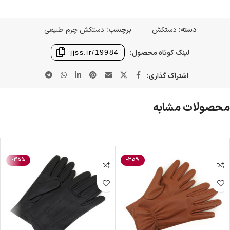
دسته:
دستکش
برچسب:
دستکش چرم طبیعی
لینک کوتاه محصول:
jjss.ir/19984
اشتراک گذاری:
محصولات مشابه
-35%
-35%