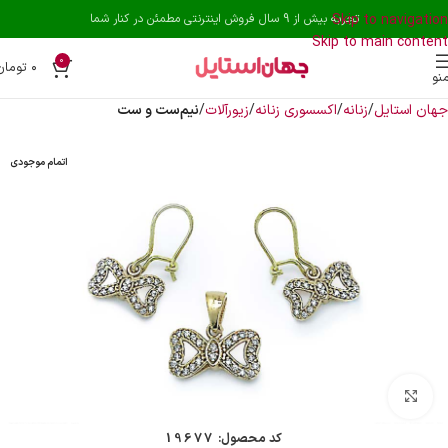
Skip to navigation
تجربه بیش از 9 سال فروش اینترنتی مطمئن در کنار شما
Skip to main content
0
۰
تومان
نو
جهان استایل
زنانه
اکسسوری زنانه
زیورآلات
نیم‌ست و ست
اتمام موجودی
بزرگنمایی تصویر
کد محصول:
19677