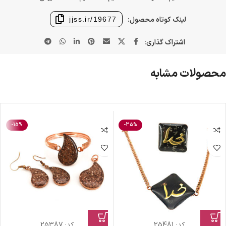
لینک کوتاه محصول:
jjss.ir/19677
اشتراک گذاری:
محصولات مشابه
-15%
-35%
کد:
25481
کد:
25387