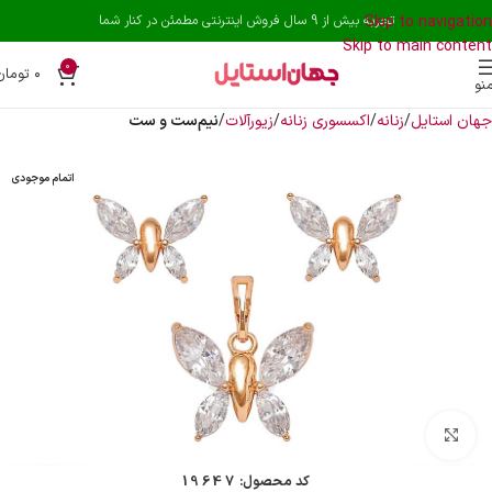
Skip to navigation
تجربه بیش از 9 سال فروش اینترنتی مطمئن در کنار شما
Skip to main content
0
۰
تومان
نو
جهان استایل
زنانه
اکسسوری زنانه
زیورآلات
نیم‌ست و ست
اتمام موجودی
بزرگنمایی تصویر
کد محصول:
19647