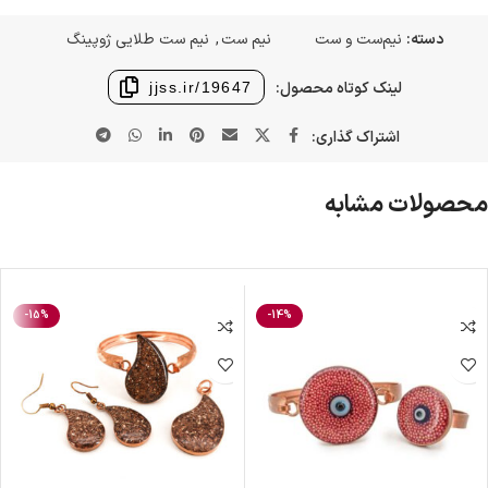
دسته:
نیم‌ست و ست
نیم ست
,
نیم ست طلایی ژوپینگ
لینک کوتاه محصول:
jjss.ir/19647
اشتراک گذاری:
محصولات مشابه
-15%
-14%