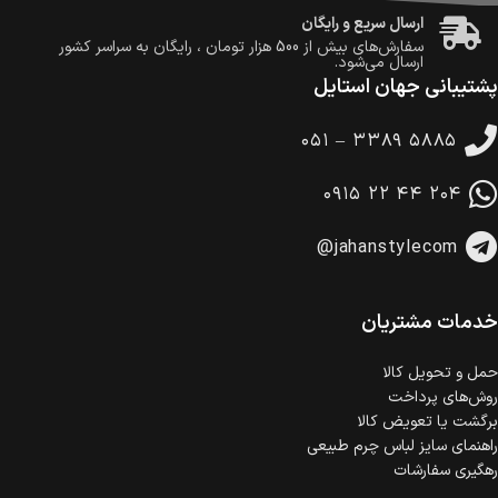
ارسال سریع و رایگان
سفارش‌های بیش از
500 هزار
تومان ، رایگان به سراسر کشور
ارسال می‌شود.
پشتیبانی جهان استایل
ضمانت بازگشت کالا
تا 14 روز پس از تحویل کالا می‌توانید آن را برگشت دهید.
۰۵۱ – ۳۳۸۹ ۵۸۸۵
امکان پرداخت در محل
در هنگام خرید محصول، امکان انتخاب پرداخت در محل
۰۹۱۵ ۲۲ ۴۴ ۲۰۴
وجود دارد.
امکان پرداخت اقساطی
@jahanstylecom
خرید اقساطی با شرایط آسان و بدون ضامن امکان‌پذیر
است.
ضمانت اصالت کالا
گارانتی معتبر برای تمامی محصولات ارائه می‌شود.
خدمات مشتریان
حمل‌ و تحویل کالا
روش‌های پرداخت
برگشت یا تعویض کالا
راهنمای سایز لباس چرم طبیعی
رهگیری سفارشات