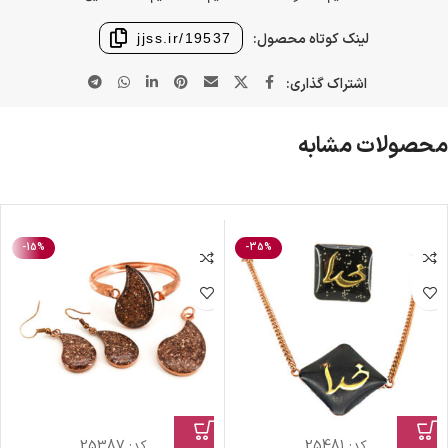
لینک کوتاه محصول:
jjss.ir/19537
اشتراک گذاری:
محصولات مشابه
-15%
-35%
کد:
25481
کد:
25387