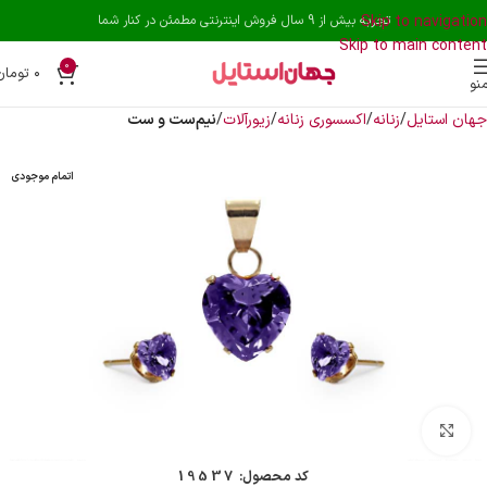
Skip to navigation
تجربه بیش از 9 سال فروش اینترنتی مطمئن در کنار شما
Skip to main content
0
۰
تومان
نو
جهان استایل
زنانه
اکسسوری زنانه
زیورآلات
نیم‌ست و ست
اتمام موجودی
بزرگنمایی تصویر
کد محصول:
19537