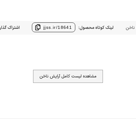
 ناخن
لینک کوتاه محصول:
اشتراک گذار
jjss.ir/18641
مشاهده لیست کامل آرایش ناخن