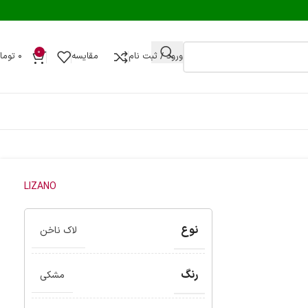
0
ورود / ثبت نام
مقایسه
۰
توما
LIZANO
نوع
لاک ناخن
رنگ
مشکی