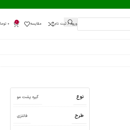
0
ورود / ثبت نام
مقایسه
۰
توما
نوع
گیره پشت مو
طرح
فانتزی