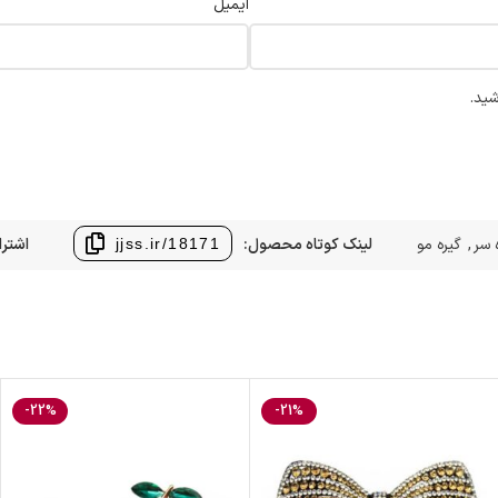
ایمیل
شید.
 سر
,
گیره مو
لینک کوتاه محصول:
اشترا
jjss.ir/18171
-22%
-21%