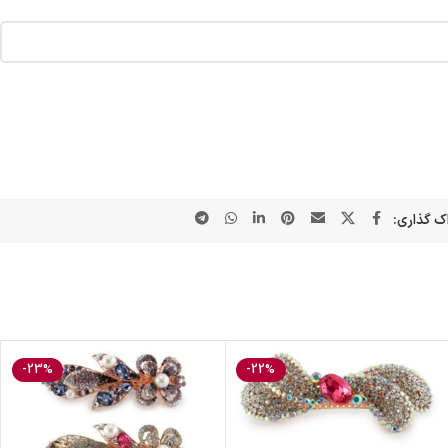
ک گذاری:
-23%
-22%