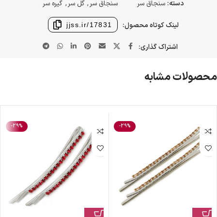
دسته:
سنجاق سر
سنجاق سر
,
گل سر
,
گیره سر
لینک کوتاه محصول:
jjss.ir/17831
اشتراک گذاری:
محصولات مشابه
-29%
-29%